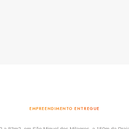
EMPREENDIMENTO ENTREGUE
 a 83m2, em São Miguel dos Milagres, a 150m da Praia