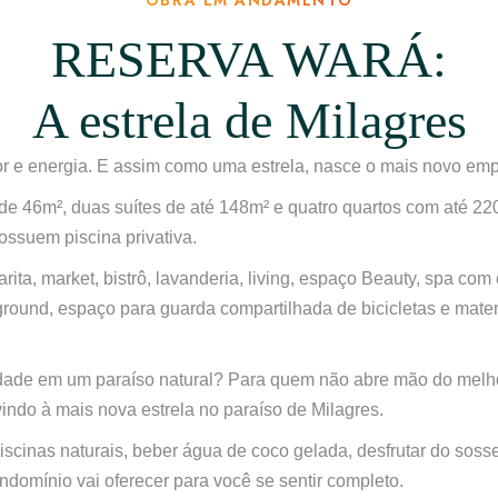
RESERVA WARÁ:
A estrela de Milagres
calor e energia. E assim como uma estrela, nasce o mais novo e
 46m², duas suítes de até 148m² e quatro quartos com até 220
ssuem piscina privativa.
ita, market, bistrô, lavanderia, living, espaço Beauty, spa co
ayground, espaço para guarda compartilhada de bicicletas e mat
idade em um paraíso natural? Para quem não abre mão do melh
indo à mais nova estrela no paraíso de Milagres.
iscinas naturais, beber água de coco gelada, desfrutar do soss
ondomínio vai oferecer para você se sentir completo.