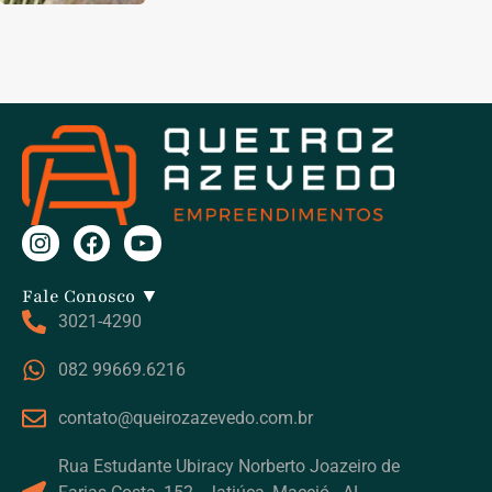
Fale Conosco ▼
3021-4290
082 99669.6216
contato@queirozazevedo.com.br
Rua Estudante Ubiracy Norberto Joazeiro de